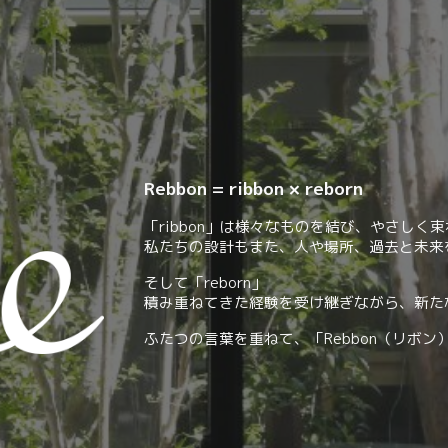
Rebbon = ribbon × reborn
「ribbon」は
様々な
ものを結び、やさしく束
私たちの設計もまた、人や場所、過去と未来
そして「reborn」
積み重ねてきた経験を受け継ぎながら、新た
ふたつの言葉を重ねて、「Rebbon（リボ