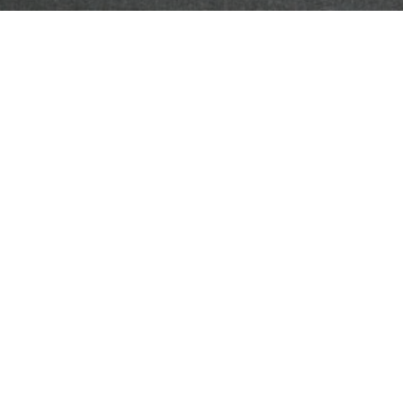
Information
27年度
をもって
株式会社平野敏之建築研究所
から「株式会社リボ
s】「RUMEA AZABU/hotel/改修」を追加しました。
rks】「U邸/新築工事」を追加しました。
ア】「
中野の家
/
改修
」がBSテレ東「
となりのスゴイ家
」で紹介され
】「
横浜の家/
改修
」を追加しました。
】「
Y邸/改修
」を
追加
しました。
ア】「
軽井沢七生子邸
」が「
architecturephoto
」に掲載されまし
】「
カフェ長屋門/改修
」を更新しました。
Endo Kikuchi Design」から「
リボン一級建築士事務所
」に
名