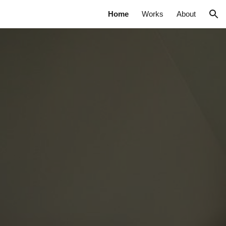
Home
Works
About
ion